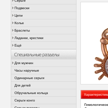
Серьги
Подвески
Цепи
Колье
Браслеты
Ладанки, крестики
Ещё
Специальные разделы
Для мужчин
Часы наручные
Одинарные серьги
Для детей
Обручальные кольца
Характеристик
Серьги конго
Гемологическ
Серьги пуссеты