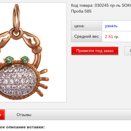
Код товара: 030245 пр-ль SO
Проба 585
цена:
узнать
Средний вес
2.51
гр.
Привезти под заказ
и
Отзывы
ое описание вставки: