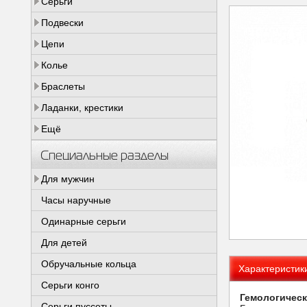
Серьги
Подвески
Цепи
Колье
Браслеты
Ладанки, крестики
Ещё
Специальные разделы
Для мужчин
Часы наручные
Одинарные серьги
Для детей
Обручальные кольца
Характеристик
Серьги конго
Гемологическ
Серьги пуссеты