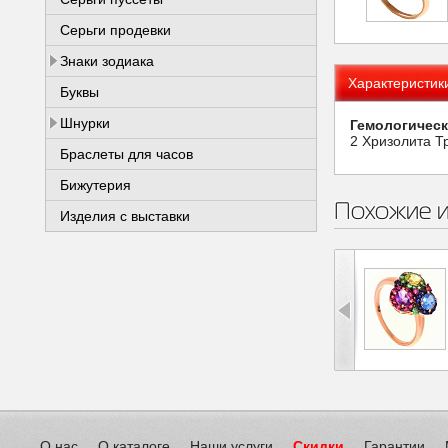
Серьги продевки
Знаки зодиака
Характеристик
Буквы
Шнурки
Гемологическ
2 Хризолита Тр
Браслеты для часов
Бижутерия
Похожие 
Изделия с выставки
О нас
О каталоге
Наши услуги
Скидки
Гарантии