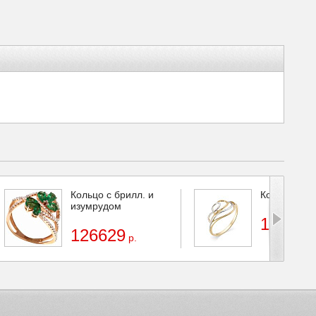
Кольцо с брилл. и
Кольцо
изумрудом
15884
р
126629
р.