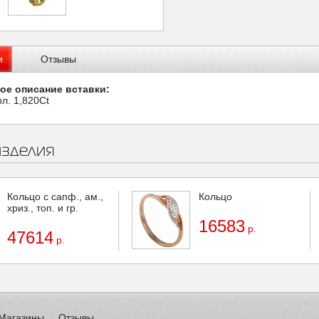
и
Отзывы
ое описание вставки:
л. 1,820Ct
изделия
Кольцо с сапф., ам.,
Кольцо
хриз., топ. и гр.
16583
р.
47614
р.
Магазины
Отзывы