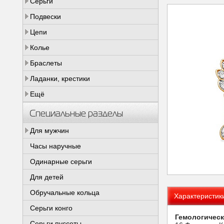
Серьги
Подвески
Цепи
Колье
Браслеты
Ладанки, крестики
Ещё
Специальные разделы
Для мужчин
Часы наручные
Одинарные серьги
Для детей
Обручальные кольца
Характеристик
Серьги конго
Гемологическ
Серьги пуссеты