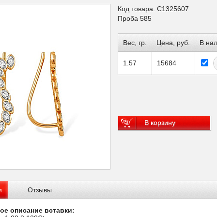
Код товара: С1325607
Проба 585
Вес, гр.
Цена, руб.
В на
1.57
15684
В корзину
и
Отзывы
ое описание вставки: