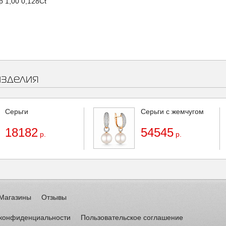
р 1,00 0,128Ct
изделия
Серьги
Серьги с жемчугом
18182
54545
р.
р.
Магазины
Отзывы
 конфиденциальности
Пользовательское соглашение