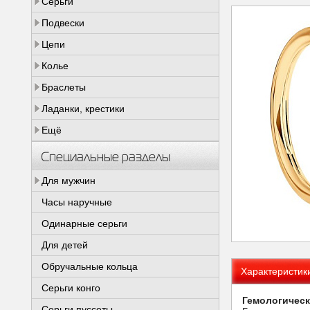
Серьги
Подвески
Цепи
Колье
Браслеты
Ладанки, крестики
Ещё
Специальные разделы
Для мужчин
Часы наручные
Одинарные серьги
Для детей
Обручальные кольца
Характеристик
Серьги конго
Гемологическ
Серьги пуссеты