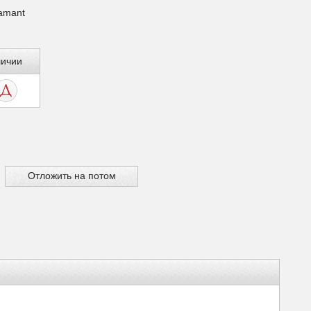
iamant
личии
Отложить на потом