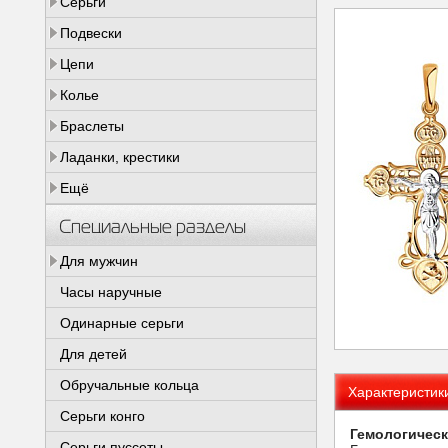
Серьги
Подвески
Цепи
Колье
Браслеты
Ладанки, крестики
Ещё
Специальные разделы
Для мужчин
Часы наручные
Одинарные серьги
Для детей
Обручальные кольца
Характеристик
Серьги конго
Гемологическ
Серьги пуссеты