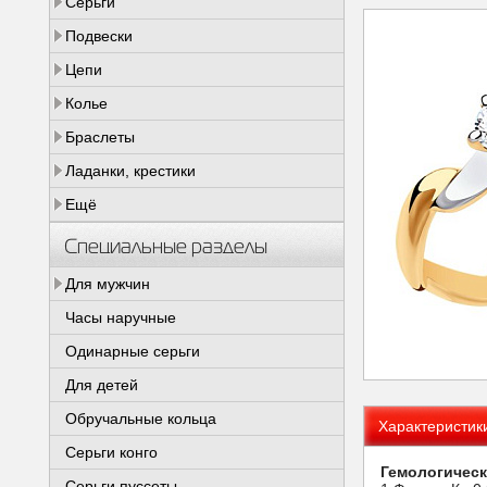
Серьги
Подвески
Цепи
Колье
Браслеты
Ладанки, крестики
Ещё
Специальные разделы
Для мужчин
Часы наручные
Одинарные серьги
Для детей
Обручальные кольца
Характеристик
Серьги конго
Гемологическ
Серьги пуссеты