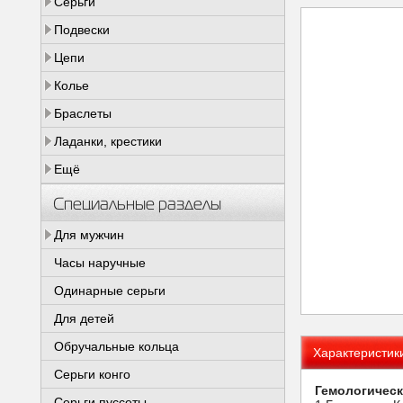
Серьги
Подвески
Цепи
Колье
Браслеты
Ладанки, крестики
Ещё
Специальные разделы
Для мужчин
Часы наручные
Одинарные серьги
Для детей
Обручальные кольца
Характеристик
Серьги конго
Гемологическ
Серьги пуссеты