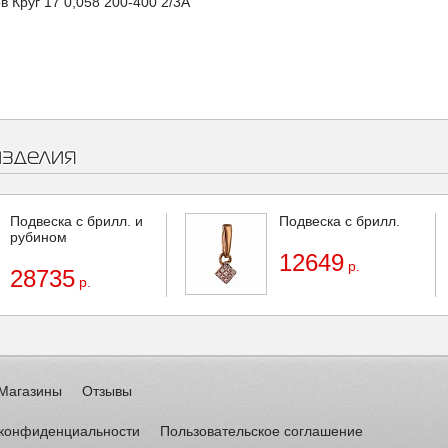
в Круг 17 0,058 200-400 2/3А
изделия
Подвеска с брилл. и
Подвеска с брилл.
рубином
12649
р.
28735
р.
Магазины
Отзывы
 конфиденциальности
Пользовательское соглашение