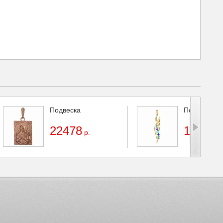
Подвеска
Подвеска
22478
14386
р.
р