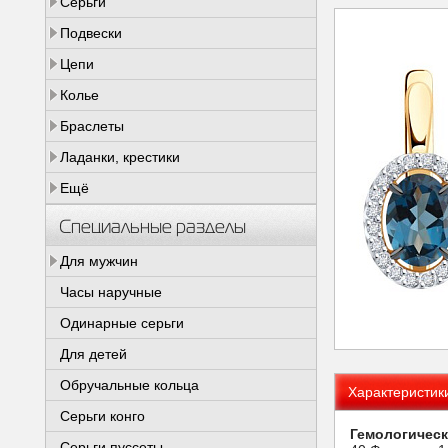
Серьги
Подвески
Цепи
Колье
Браслеты
Ладанки, крестики
Ещё
Специальные разделы
Для мужчин
Часы наручные
Одинарные серьги
Для детей
Обручальные кольца
Характеристик
Серьги конго
Гемологическ
Серьги пуссеты