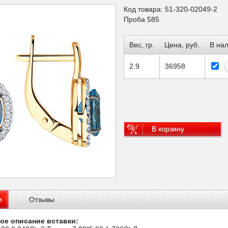
Код товара: 51-320-02049-2
Проба 585
Вес, гр.
Цена, руб.
В на
2.9
36958
В корзину
и
Отзывы
ое описание вставки: