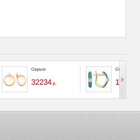
Серьги
Серьги
32234
18082
р.
р