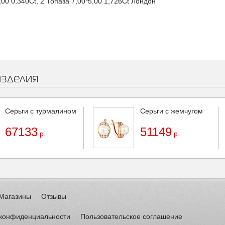
00 0,340Ct, 2 Топаза 7,00*5,00 1,726Ct Лондон
изделия
Серьги с турмалином
Серьги с жемчугом
67133
51149
р.
р.
Магазины
Отзывы
 конфиденциальности
Пользовательское соглашение