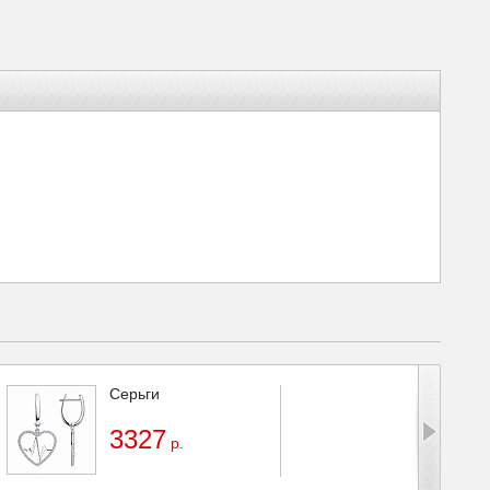
Серьги
3327
р.