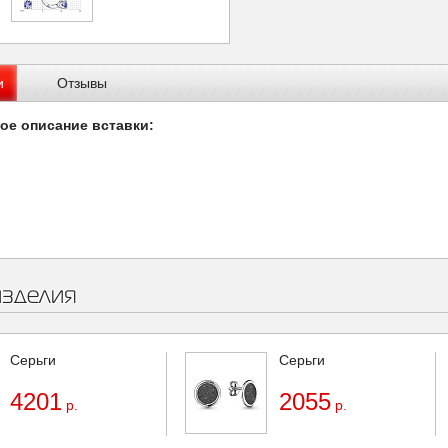
и
Отзывы
ое описание вставки:
изделия
Серьги
Серьги
4201
2055
р.
р.