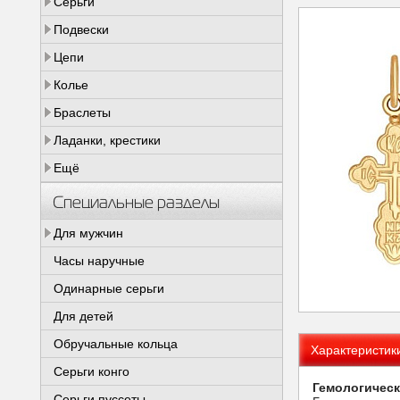
Серьги
Подвески
Цепи
Колье
Браслеты
Ладанки, крестики
Ещё
Специальные разделы
Для мужчин
Часы наручные
Одинарные серьги
Для детей
Обручальные кольца
Характеристик
Серьги конго
Гемологическ
Серьги пуссеты