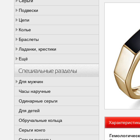
Серьги
Подвески
Цепи
Колье
Браслеты
Ладанки, крестики
Ещё
Специальные разделы
Для мужчин
Часы наручные
Одинарные серьги
Для детей
Обручальные кольца
Характеристик
Серьги конго
Гемологическ
Серьги пуссеты