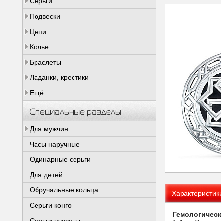
Серьги
Подвески
Цепи
Колье
Браслеты
Ладанки, крестики
Ещё
Специальные разделы
Для мужчин
Часы наручные
Одинарные серьги
Для детей
Обручальные кольца
Характеристик
Серьги конго
Гемологическ
Серьги пуссеты