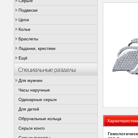
Серьги
Подвески
Цепи
Колье
Браслеты
Ладанки, крестики
Ещё
Специальные разделы
Для мужчин
Часы наручные
Одинарные серьги
Для детей
Обручальные кольца
Характеристик
Серьги конго
Гемологическ
Серьги пуссеты