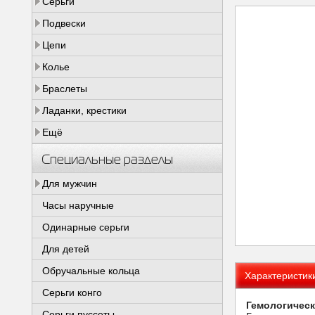
Серьги
Подвески
Цепи
Колье
Браслеты
Ладанки, крестики
Ещё
Специальные разделы
Для мужчин
Часы наручные
Одинарные серьги
Для детей
Обручальные кольца
Характеристик
Серьги конго
Гемологическ
Серьги пуссеты