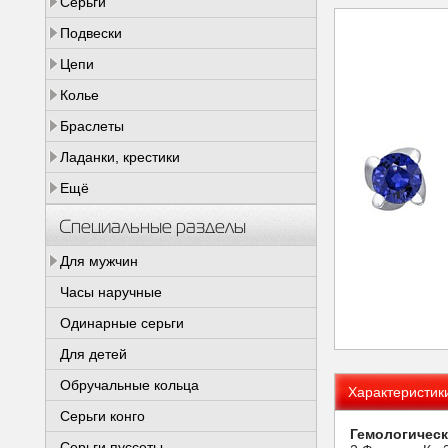
Серьги
Подвески
Цепи
Колье
Браслеты
Ладанки, крестики
Ещё
Специальные разделы
Для мужчин
Часы наручные
Одинарные серьги
Для детей
Обручальные кольца
Характеристик
Серьги конго
Гемологическ
Серьги пуссеты