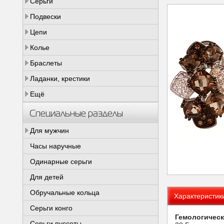
Серьги
Подвески
Цепи
Колье
Браслеты
Ладанки, крестики
Ещё
Специальные разделы
Для мужчин
Часы наручные
Одинарные серьги
Для детей
Обручальные кольца
Характеристик
Серьги конго
Гемологическ
Серьги пуссеты