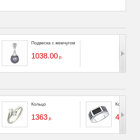
Подвеска с жемчугом
1038.00
р.
Кольцо
Кольцо
1363
4123
р.
р.