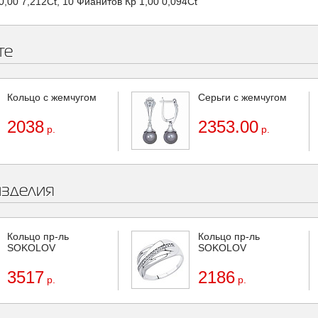
0,00 7,212Ct, 10 Фианитов Кр 1,00 0,094Ct
те
Кольцо с жемчугом
Серьги с жемчугом
2038
2353.00
р.
р.
изделия
Кольцо пр-ль
Кольцо пр-ль
SOKOLOV
SOKOLOV
3517
2186
р.
р.