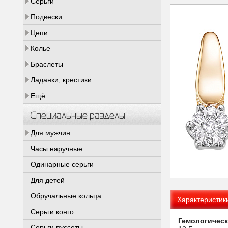
Серьги
Подвески
Цепи
Колье
Браслеты
Ладанки, крестики
Ещё
Специальные разделы
Для мужчин
Часы наручные
Одинарные серьги
Для детей
Обручальные кольца
Характеристик
Серьги конго
Гемологическ
Серьги пуссеты