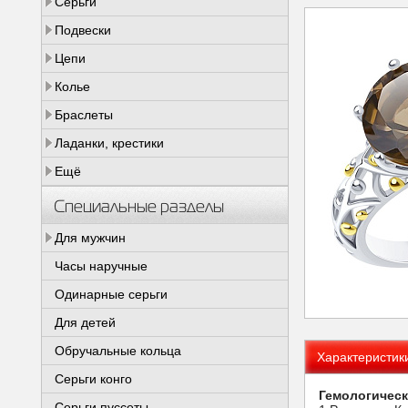
Серьги
Подвески
Цепи
Колье
Браслеты
Ладанки, крестики
Ещё
Специальные разделы
Для мужчин
Часы наручные
Одинарные серьги
Для детей
Обручальные кольца
Характеристик
Серьги конго
Гемологическ
Серьги пуссеты