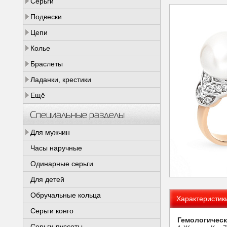
Серьги
Подвески
Цепи
Колье
Браслеты
Ладанки, крестики
Ещё
Специальные разделы
Для мужчин
Часы наручные
Одинарные серьги
Для детей
Обручальные кольца
Характеристик
Серьги конго
Гемологическ
Серьги пуссеты