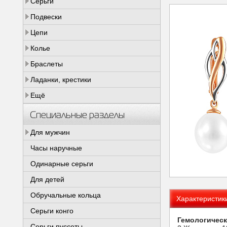
Серьги
Подвески
Цепи
Колье
Браслеты
Ладанки, крестики
Ещё
Специальные разделы
Для мужчин
Часы наручные
Одинарные серьги
Для детей
Обручальные кольца
Характеристик
Серьги конго
Гемологическ
Серьги пуссеты