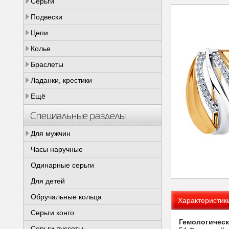
Серьги
Подвески
Цепи
Колье
Браслеты
Ладанки, крестики
Ещё
Специальные разделы
Для мужчин
Часы наручные
Одинарные серьги
Для детей
Обручальные кольца
Характеристик
Серьги конго
Гемологическ
Серьги пуссеты